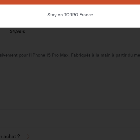
Stay on TORRO France
 en Cuir pour iPhone
(6,7/6,9 pouces)
34,99 €
vement pour l'iPhone 15 Pro Max. Fabriqués à la main à partir du meil
on achat ?