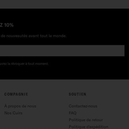
Z 10%
et de nouveautés avant tout le monde.
uvez la révoquer à tout moment.
COMPAGNIE
SOUTIEN
À propos de nous
Contactez-nous
Nos Cuirs
FAQ
Politique de retour
Politique d'expédition