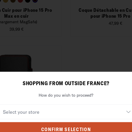
 Cuir pour iPhone 15 Pro
Coque Détachable en Cu
Max en cuir
pour iPhone 15 Pro
hargement MagSafe)
47,99 €
39,99 €
SHOPPING FROM OUTSIDE FRANCE?
How do you wish to proceed?
CONFIRM SELECTION