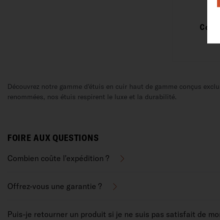
Coque
Découvrez notre gamme d'étuis en cuir haut de gamme conçus exclusi
renommées, nos étuis respirent le luxe et la durabilité.
FOIRE AUX QUESTIONS
Combien coûte l'expédition ?
Offrez-vous une garantie ?
Puis-je retourner un produit si je ne suis pas satisfait de m