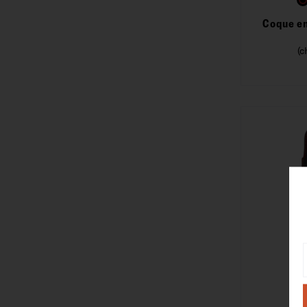
Coque en
(c