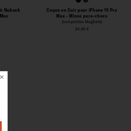
ir Nubuck
Coque en Cuir pour iPhone 15 Pro
 Max
Max - Mince pare-chocs
(compatible MagSafe)
34,99 €