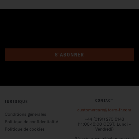
S'ABONNER
CONTACT
JURIDIQUE
customercare@torro-fr.com
Conditions générales
+44 (0191) 270 5143
Politique de confidentialité
(11:00-15:00 CEST, Lundi -
Politique de cookies
Vendredi)
(L'assistance téléphonique est