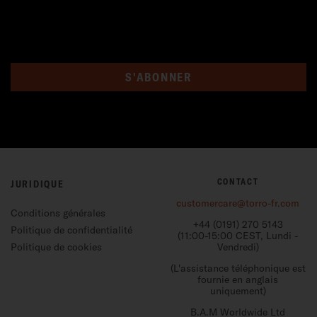
S'ABONNER
CONTACT
JURIDIQUE
customercare@torro-fr.com
Conditions générales
+44 (0191) 270 5143
Politique de confidentialité
(11:00-15:00 CEST, Lundi -
Politique de cookies
Vendredi)
(L'assistance téléphonique est
fournie en anglais
uniquement)
B.A.M Worldwide Ltd