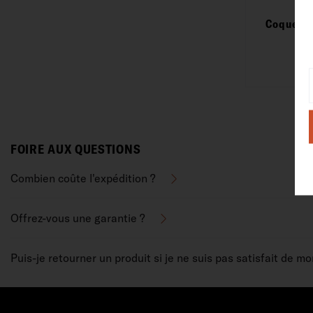
Coque en
FOIRE AUX QUESTIONS
Combien coûte l'expédition ?
Offrez-vous une garantie ?
Puis-je retourner un produit si je ne suis pas satisfait de m