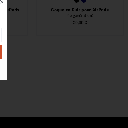
e AirPods
Coque en Cuir pour AirPods
(4e génération)
n)
29,99 €