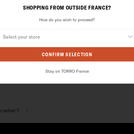
SHOPPING FROM OUTSIDE FRANCE?
 Cuir pour Apple AirPods
Coque en Cuir pour Appl
Pro 3
Pro
How do you wish to proceed?
(3e génération)
(2e et 1re génératio
29,99 €
29,99 €
CONFIRM SELECTION
Stay on TORRO France
on achat ?