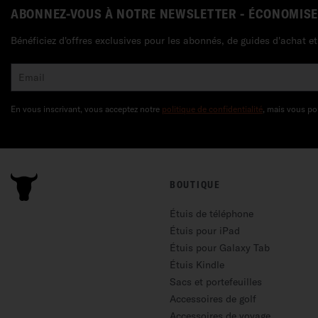
ABONNEZ-VOUS À NOTRE NEWSLETTER - ÉCONOMISE
Bénéficiez d'offres exclusives pour les abonnés, de guides d'achat 
En vous inscrivant, vous acceptez notre
politique de confidentialité
, mais vous po
BOUTIQUE
Étuis de téléphone
Étuis pour iPad
Étuis pour Galaxy Tab
Étuis Kindle
Sacs et portefeuilles
Accessoires de golf
Accessoires de voyage